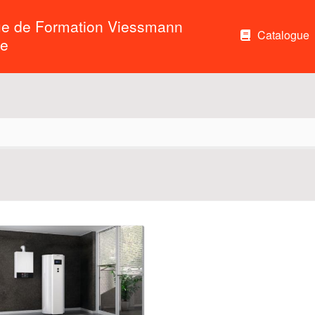
ue de Formation Viessmann
Catalogue
e