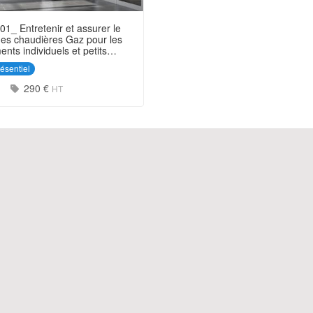
1_ Entretenir et assurer le
es chaudières Gaz pour les
nts individuels et petits
tifs
ésentiel
rée :
Prix :
h
290 €
HT