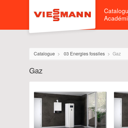
Aller au menu principal
Aller au contenu principal
Personnaliser l'interface
Catalog
Académi
Catalogue
03 Energies fossiles
Gaz
Gaz