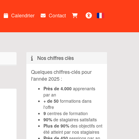
Calendrier
Contact
Français
Accessibilité
Nos chiffres clès
Quelques chiffres-clés pour
l'année 2025 :
Près de 4.000
apprenants
par an
+ de 50
formations dans
l'offre
9
centres de formation
90%
de stagiaires satisfaits
Plus de 90%
des objectifs ont
été atteint par nos stagiaires
Près de 450
sessions par an