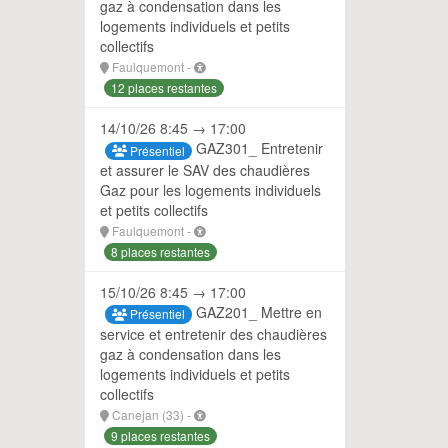
gaz à condensation dans les
logements individuels et petits
collectifs
Faulquemont -
12 places restantes
14/10/26 8:45 → 17:00
GAZ301_ Entretenir
Présentiel
et assurer le SAV des chaudières
Gaz pour les logements individuels
et petits collectifs
Faulquemont -
8 places restantes
15/10/26 8:45 → 17:00
GAZ201_ Mettre en
Présentiel
service et entretenir des chaudières
gaz à condensation dans les
logements individuels et petits
collectifs
Canejan (33) -
9 places restantes