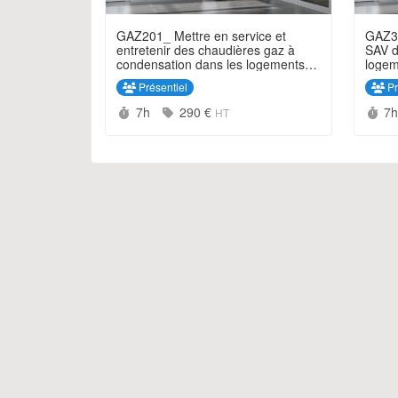
GAZ201_ Mettre en service et
GAZ30
entretenir des chaudières gaz à
SAV d
condensation dans les logements
logeme
individuels et petits collectifs
collec
Présentiel
Pr
Durée :
Prix :
Du
7h
290 €
7
HT