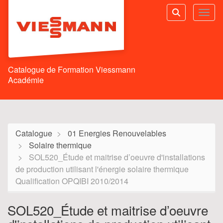
Aller au menu principal
Aller au contenu principal
Personnaliser l'interface
Toggl
Rechercher u
Catalogue de Formation Viessmann
Académie
Catalogue
01 Energies Renouvelables
Solaire thermique
SOL520_Étude et maitrise d’oeuvre d'installations
de production utilisant l'énergie solaire thermique
Qualification OPQIBI 2010/2014
SOL520_Étude et maitrise d’oeuvre