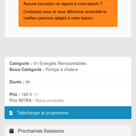
Aucune formation ne répond à votre besoin ?
Contactez-nous et nous définirons ensemble le
meilleur parcours adapté à votre besoin.
Catégorie :
01 Energies Renouvelables
Sous-Catégorie :
Pompe à chaleur
Durée :
4h
Prix :
160 €
HT
Prix INTRA :
Nous consulter
Télécharger le programme
Prochaines Sessions