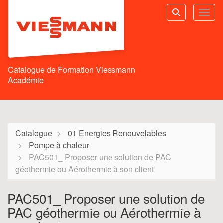
Aller au menu principal
Aller au contenu principal
Personnaliser l'interface
Toggl
Rechercher u
Catalogue de Formation Viessmann
Académie
Catalogue
01 Energies Renouvelables
Pompe à chaleur
PAC501_ Proposer une solution de PAC
géothermie ou Aérothermie à son client
PAC501_ Proposer une solution de
PAC géothermie ou Aérothermie à