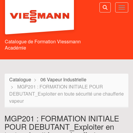
Aller au menu principal
Aller au contenu principal
Personnaliser l'interface
Toggl
Rechercher u
Catalogue de Formation Viessmann
Académie
Catalogue
06 Vapeur Industrielle
MGP201 : FORMATION INITIALE POUR
DEBUTANT_Exploiter en toute sécurité une chaufferie
vapeur
MGP201 : FORMATION INITIALE
POUR DEBUTANT_Exploiter en