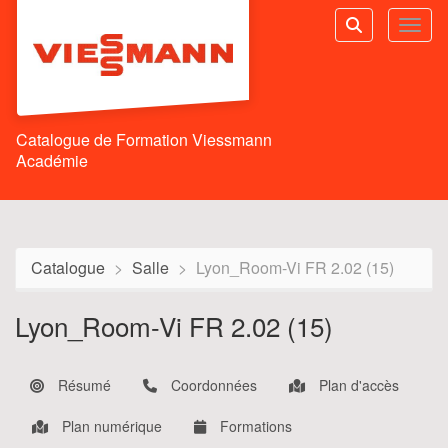
Aller au menu principal
Aller au contenu principal
Personnaliser l'interface
Toggl
Rechercher u
Catalogue de Formation Viessmann
Académie
Catalogue
Salle
Lyon_Room-Vi FR 2.02 (15)
Lyon_Room-Vi FR 2.02 (15)
Résumé
Coordonnées
Plan d'accès
Plan numérique
Formations